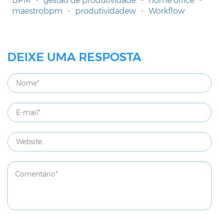
BPM
-
gestão de produtividade
-
home office
-
maestrobpm
-
produtividadew
-
Workflow
DEIXE UMA RESPOSTA